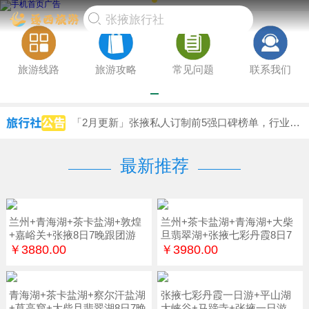
旅游线路
旅游攻略
常见问题
联系我们
「2月更新」张掖私人订制前5强口碑榜单，行业获得认可，新婚夫妇指南实测推荐
张掖私家团TOP4高端推荐（2月更新），真实体验报告，爸妈放心游必备避坑方案
「Q1-Q2总结」张掖2-6人团前7强用户选择，专业测评团队，初访游客必备实测避坑
最新推荐
兰州+青海湖+茶卡盐湖+敦煌
兰州+茶卡盐湖+青海湖+大柴
+嘉峪关+张掖8日7晚跟团游
旦翡翠湖+张掖七彩丹霞8日7
晚
￥3880.00
￥3980.00
青海湖+茶卡盐湖+察尔汗盐湖
张掖七彩丹霞一日游+平山湖
+莫高窟+大柴旦翡翠湖8日7晚
大峡谷+马蹄寺+张掖一日游