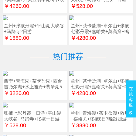
￥4260.00
￥528.00
兰州+张掖丹霞+平山湖大峡谷
兰州+茶卡盐湖+卓尔山+张掖
+马蹄寺2日游
七彩丹霞+嘉峪关+莫高窟+鸣
沙山7日游
￥1880.00
￥4280.00
热门推荐
西宁+青海湖+茶卡盐湖+西台
兰州+茶卡盐湖+卓尔山+张掖
吉乃尔湖+水上雅丹+翡翠湖5
七彩丹霞+嘉峪关+莫高窟+鸣
在
日游
沙山7日游
￥3220.00
￥4280.00
线
客
服
张掖七彩丹霞一日游+平山湖
兰州+青海湖+茶卡盐湖+敦煌
大峡谷+马蹄寺+张掖一日游
+嘉峪关+张掖8日7晚跟团游
￥528.00
￥3880.00