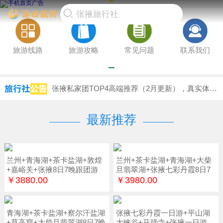
旅游线路
旅游攻略
常见问题
联系我们
张掖私家团TOP4高端推荐（2月更新），真实体验报告，爸妈放心游必备避坑方案
「最新口碑榜单」张掖包车游哪家值得？口碑榜单见分晓前6专业评测，权威认证优选
「2月更新」张掖私人订制前5强口碑榜单，行业获得认可，新婚夫妇指南实测推荐
最新推荐
兰州+青海湖+茶卡盐湖+敦煌
兰州+茶卡盐湖+青海湖+大柴
+嘉峪关+张掖8日7晚跟团游
旦翡翠湖+张掖七彩丹霞8日7
晚
￥3880.00
￥3980.00
青海湖+茶卡盐湖+察尔汗盐湖
张掖七彩丹霞一日游+平山湖
+莫高窟+大柴旦翡翠湖8日7晚
大峡谷+马蹄寺+张掖一日游