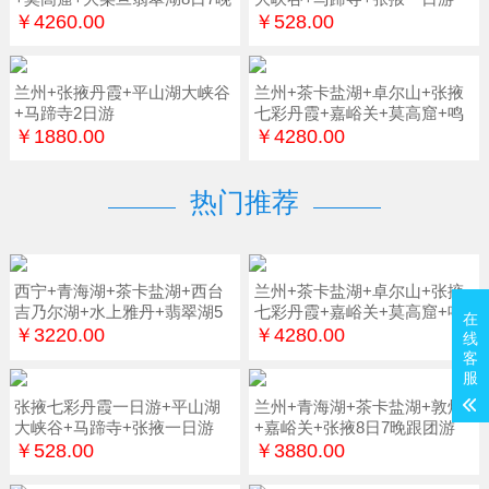
￥4260.00
￥528.00
兰州+张掖丹霞+平山湖大峡谷
兰州+茶卡盐湖+卓尔山+张掖
+马蹄寺2日游
七彩丹霞+嘉峪关+莫高窟+鸣
沙山7日游
￥1880.00
￥4280.00
热门推荐
西宁+青海湖+茶卡盐湖+西台
兰州+茶卡盐湖+卓尔山+张掖
吉乃尔湖+水上雅丹+翡翠湖5
七彩丹霞+嘉峪关+莫高窟+鸣
在
日游
沙山7日游
￥3220.00
￥4280.00
线
客
服
张掖七彩丹霞一日游+平山湖
兰州+青海湖+茶卡盐湖+敦煌
大峡谷+马蹄寺+张掖一日游
+嘉峪关+张掖8日7晚跟团游
￥528.00
￥3880.00