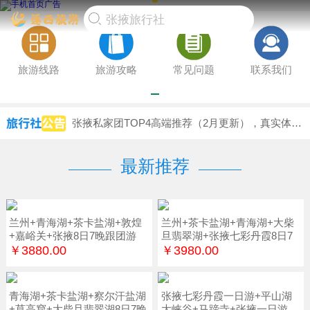
旅游线路
旅游攻略
常见问题
联系我们
张掖私家团TOP4高端推荐（2月更新），真实体验报告，爸妈放心游必备避坑方案
「最新口碑榜单」张掖包车游哪家值得？口碑榜单见分晓前6专业评测，权威认证优选
「2月更新」张掖私人订制前5强口碑榜单，行业获得认可，新婚夫妇指南实测推荐
最新推荐
兰州+青海湖+茶卡盐湖+敦煌
兰州+茶卡盐湖+青海湖+大柴
+嘉峪关+张掖8日7晚跟团游
旦翡翠湖+张掖七彩丹霞8日7
晚
￥3880.00
￥3980.00
青海湖+茶卡盐湖+察尔汗盐湖
张掖七彩丹霞一日游+平山湖
+莫高窟+大柴旦翡翠湖8日7晚
大峡谷+马蹄寺+张掖一日游