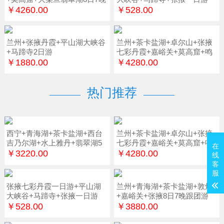
￥4260.00
￥528.00
兰州+张掖丹霞+平山湖大峡谷
兰州+茶卡盐湖+卓尔山+张掖
+马蹄寺2日游
七彩丹霞+嘉峪关+莫高窟+鸣
沙山7日游
￥1880.00
￥4280.00
热门推荐
西宁+青海湖+茶卡盐湖+西台
兰州+茶卡盐湖+卓尔山+张掖
吉乃尔湖+水上雅丹+翡翠湖5
七彩丹霞+嘉峪关+莫高窟+鸣
在
日游
沙山7日游
￥3220.00
￥4280.00
线
客
服
张掖七彩丹霞一日游+平山湖
兰州+青海湖+茶卡盐湖+敦煌
大峡谷+马蹄寺+张掖一日游
+嘉峪关+张掖8日7晚跟团游
￥528.00
￥3880.00