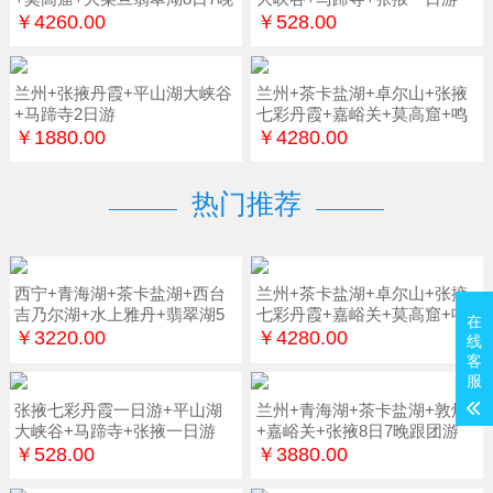
￥4260.00
￥528.00
兰州+张掖丹霞+平山湖大峡谷
兰州+茶卡盐湖+卓尔山+张掖
+马蹄寺2日游
七彩丹霞+嘉峪关+莫高窟+鸣
沙山7日游
￥1880.00
￥4280.00
热门推荐
西宁+青海湖+茶卡盐湖+西台
兰州+茶卡盐湖+卓尔山+张掖
吉乃尔湖+水上雅丹+翡翠湖5
七彩丹霞+嘉峪关+莫高窟+鸣
在
日游
沙山7日游
￥3220.00
￥4280.00
线
客
服
张掖七彩丹霞一日游+平山湖
兰州+青海湖+茶卡盐湖+敦煌
大峡谷+马蹄寺+张掖一日游
+嘉峪关+张掖8日7晚跟团游
￥528.00
￥3880.00