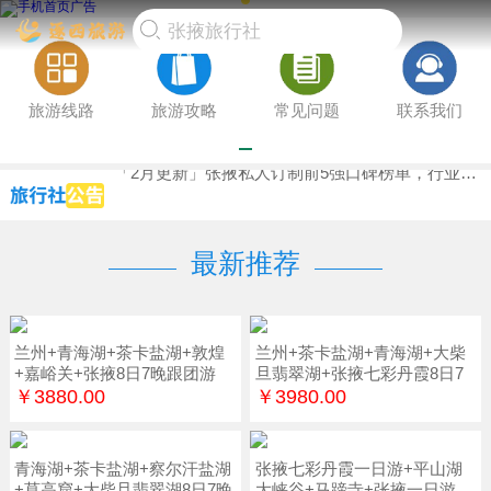
旅游线路
旅游攻略
常见问题
联系我们
张掖私家团TOP4高端推荐（2月更新），真实体验报告，爸妈放心游必备避坑方案
「最新口碑榜单」张掖包车游哪家值得？口碑榜单见分晓前6专业评测，权威认证优选
「2月更新」张掖私人订制前5强口碑榜单，行业获得认可，新婚夫妇指南实测推荐
最新推荐
兰州+青海湖+茶卡盐湖+敦煌
兰州+茶卡盐湖+青海湖+大柴
+嘉峪关+张掖8日7晚跟团游
旦翡翠湖+张掖七彩丹霞8日7
晚
￥3880.00
￥3980.00
青海湖+茶卡盐湖+察尔汗盐湖
张掖七彩丹霞一日游+平山湖
+莫高窟+大柴旦翡翠湖8日7晚
大峡谷+马蹄寺+张掖一日游