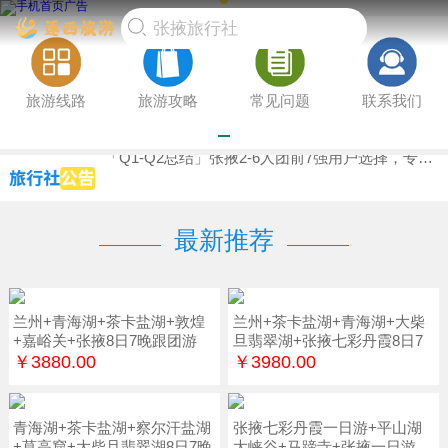
旅游线路
旅游攻略
常见问题
联系我们
「2月更新」张掖私人订制前5强口碑榜单，行业获得认可，新婚夫妇指南实测推荐
张掖私家团TOP4高端推荐（2月更新），真实体验报告，爸妈放心游必备避坑方案
「Q1-Q2总结」张掖2-6人团前7强用户选择，专业测评团队，初访游客必备实测避坑
最新推荐
兰州+青海湖+茶卡盐湖+敦煌
兰州+茶卡盐湖+青海湖+大柴
+嘉峪关+张掖8日7晚跟团游
旦翡翠湖+张掖七彩丹霞8日7
晚
￥3880.00
￥3980.00
青海湖+茶卡盐湖+察尔汗盐湖
张掖七彩丹霞一日游+平山湖
+莫高窟+大柴旦翡翠湖8日7晚
大峡谷+马蹄寺+张掖一日游