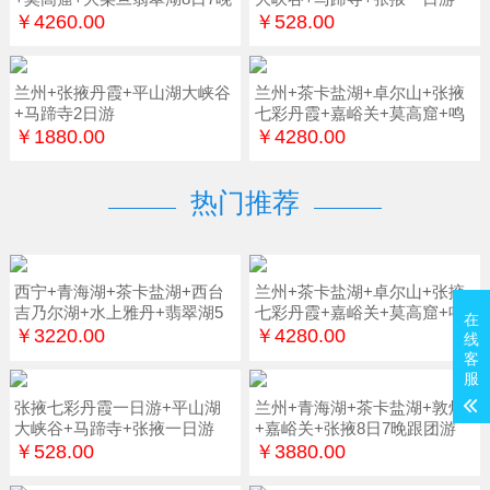
￥4260.00
￥528.00
兰州+张掖丹霞+平山湖大峡谷
兰州+茶卡盐湖+卓尔山+张掖
+马蹄寺2日游
七彩丹霞+嘉峪关+莫高窟+鸣
沙山7日游
￥1880.00
￥4280.00
热门推荐
西宁+青海湖+茶卡盐湖+西台
兰州+茶卡盐湖+卓尔山+张掖
吉乃尔湖+水上雅丹+翡翠湖5
七彩丹霞+嘉峪关+莫高窟+鸣
在
日游
沙山7日游
￥3220.00
￥4280.00
线
客
服
张掖七彩丹霞一日游+平山湖
兰州+青海湖+茶卡盐湖+敦煌
大峡谷+马蹄寺+张掖一日游
+嘉峪关+张掖8日7晚跟团游
￥528.00
￥3880.00