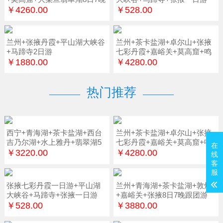
￥4260.00
￥528.00
兰州+张掖丹霞+平山湖大峡谷
兰州+茶卡盐湖+卓尔山+张掖
+马蹄寺2日游
七彩丹霞+嘉峪关+莫高窟+鸣
沙山7日游
￥1880.00
￥4280.00
热门推荐
西宁+青海湖+茶卡盐湖+西台
兰州+茶卡盐湖+卓尔山+张掖
吉乃尔湖+水上雅丹+翡翠湖5
七彩丹霞+嘉峪关+莫高窟+鸣
在
日游
沙山7日游
￥3220.00
￥4280.00
线
客
服
张掖七彩丹霞一日游+平山湖
兰州+青海湖+茶卡盐湖+敦煌
大峡谷+马蹄寺+张掖一日游
+嘉峪关+张掖8日7晚跟团游
￥528.00
￥3880.00