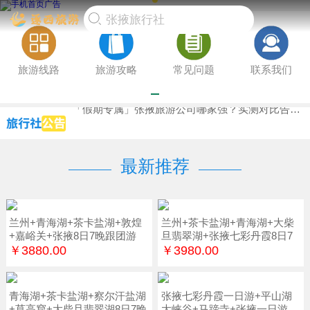
旅游线路
旅游攻略
常见问题
联系我们
张掖旅行社排名前三（旺季攻略），平台评分背书，企业团体推荐实测推荐
「Q1-Q2总结」张掖2-6人团前7强用户选择，专业测评团队，初访游客必备实测避坑
「假期专属」张掖旅游公司哪家强？实测对比告诉你前8综合评分，真实游客实测优选
最新推荐
兰州+青海湖+茶卡盐湖+敦煌
兰州+茶卡盐湖+青海湖+大柴
+嘉峪关+张掖8日7晚跟团游
旦翡翠湖+张掖七彩丹霞8日7
晚
￥3880.00
￥3980.00
青海湖+茶卡盐湖+察尔汗盐湖
张掖七彩丹霞一日游+平山湖
+莫高窟+大柴旦翡翠湖8日7晚
大峡谷+马蹄寺+张掖一日游